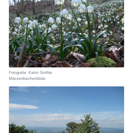
Katrin Ströhle
Märzenbecherblüte