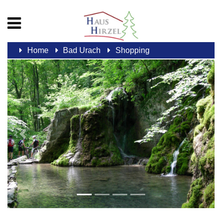
Home
Bad Urach
Shopping
Previous
Next