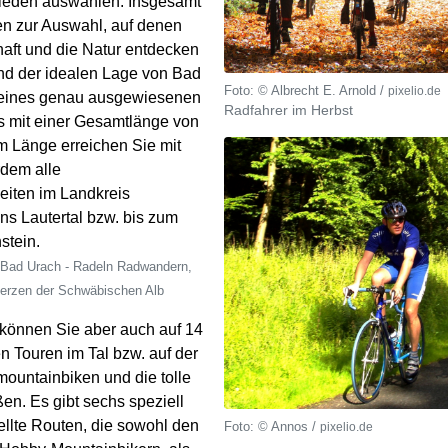
ieden auswählen. Insgesamt
en zur Auswahl, auf denen
aft und die Natur entdecken
nd der idealen Lage von Bad
© Albrecht E. Arnold /
pixelio.de
 eines genau ausgewiesenen
Radfahrer im Herbst
 mit einer Gesamtlänge von
m Länge erreichen Sie mit
dem alle
iten im Landkreis
ins Lautertal bzw. bis zum
stein.
Bad Urach - Radeln Radwandern,
Herzen der Schwäbischen Alb
 können Sie aber auch auf 14
n Touren im Tal bzw. auf der
ountainbiken und die tolle
en. Es gibt sechs speziell
lte Routen, die sowohl den
© Annos /
pixelio.de