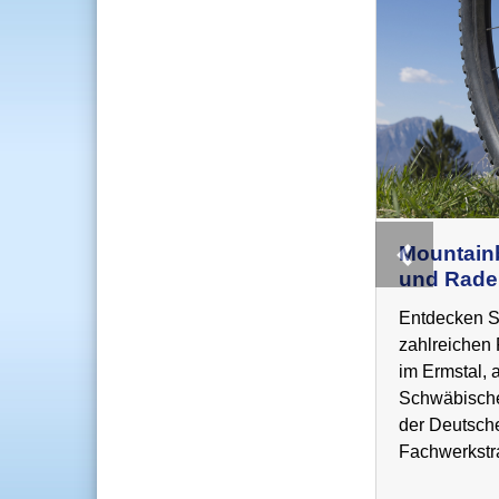
Mountain
Previous
und Rade
Entdecken S
zahlreiche
im Ermstal, 
Schwäbische
der Deutsch
Fachwerkst