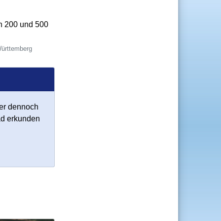
n 200 und 500
Württemberg
ber dennoch
ad erkunden