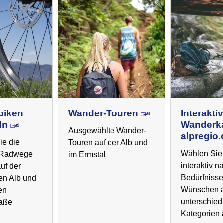
biken
Wander-Touren
Interakti
ln
Wanderka
Ausgewählte Wander-
alpregio
ie die
Touren auf der Alb und
Wählen Sie 
n Radwege
im Ermstal
interaktiv n
auf der
Bedürfniss
n Alb und
Wünschen 
en
unterschied
raße
Kategorien 