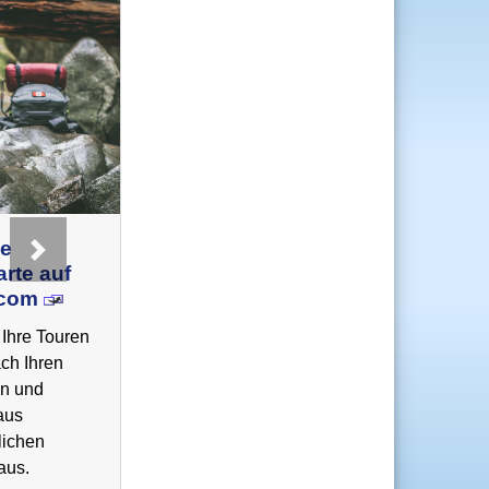
ve
Wander-Apps für
Next
rte auf
Android und
.com
iPhone
Ihre Touren
So verlaufen Sie sich
ach Ihren
nie auf Ihrer Tour. Laden
en und
Sie die für Ihr
aus
Smartphone passende
lichen
App kostenlos herunter
aus.
und schon kann es