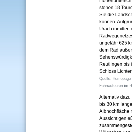
Höhenuntersch
stehen 18 Tour
Sie die Landsch
können. Aufgru
Urach inmitten
Radwegenetzes
ungefähr 625 k
dem Rad außer
Sehenswürdigke
Reutlingen bis 
Schloss Lichten
Homepage 
Fahrradtouren im 
Alternativ dazu
bis 30 km lange
Albhochfläche m
Aussicht genieß
zusammengestel