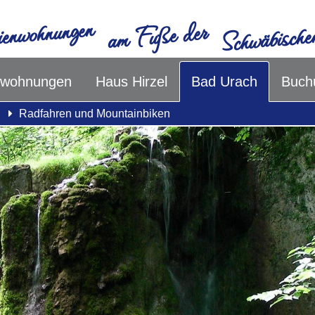
ienwohnungen
Schwäbisch
am Fuße der
nwohnungen
Haus Hirzel
Bad Urach
Buch
Radfahren und Mountainbiken