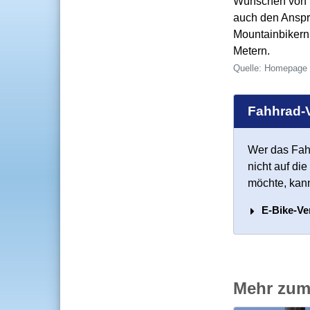
Wünschen von H
auch den Anspr
Mountainbikern
Metern.
Homepage B
Fahhrad-V
Wer das Fahr
nicht auf di
möchte, kan
E-Bike-Ve
Mehr zu